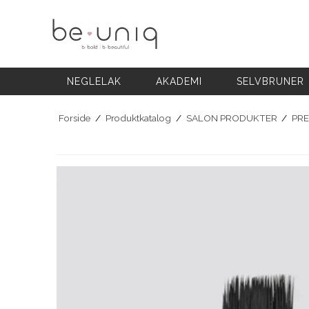
NEGLELAK
AKADEMI
SELVBRUNER
FODPLEJE
HÅNDPLEJE
NEGLELAK
AKADEMI
SELVBRUNER
NEGLEPLEJE
NEGLEPLEJE TILBEHØR
Forside
/
Produktkatalog
/
SALON PRODUKTER
/
PRE
BLOG