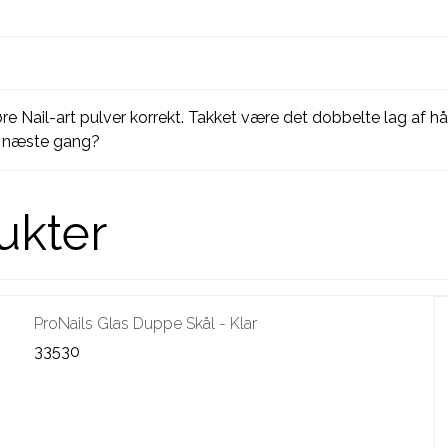
øre Nail-art pulver korrekt. Takket være det dobbelte lag af h
le næste gang?
ukter
ProNails Glas Duppe Skål - Klar
33530