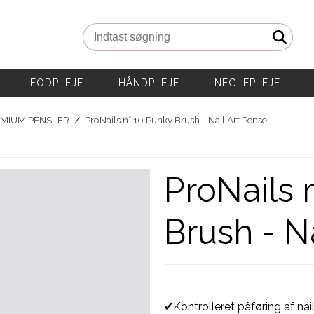
Indtast søgning
FODPLEJE
HÅNDPLEJE
NEGLEPLEJE
MIUM PENSLER
/
ProNails n° 10 Punky Brush - Nail Art Pensel
ProNails 
Brush - N
✔Kontrolleret påføring af nail