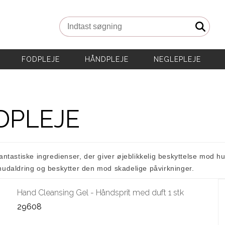
Indtast søgning
FODPLEJE
HÅNDPLEJE
NEGLEPLEJE
DPLEJE
tastiske ingredienser, der giver øjeblikkelig beskyttelse mod hu
udaldring og beskytter den mod skadelige påvirkninger.
Hand Cleansing Gel - Håndsprit med duft 1 stk
29608