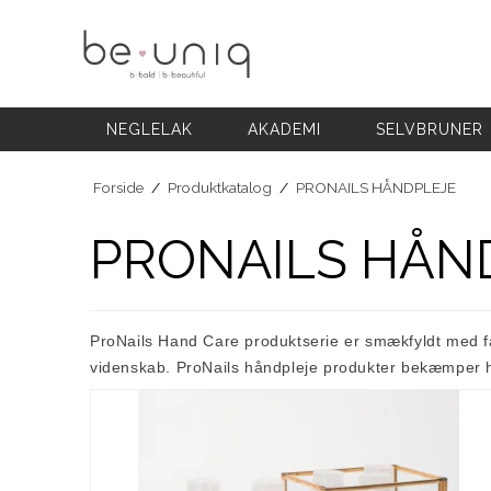
NEGLELAK
AKADEMI
SELVBRUNER
FODPLEJE
HÅNDPLEJE
NEGLELAK
AKADEMI
SELVBRUNER
NEGLEPLEJE
NEGLEPLEJE TILBEHØR
Forside
/
Produktkatalog
/
PRONAILS HÅNDPLEJE
BLOG
PRONAILS HÅN
ProNails Hand Care produktserie er smækfyldt med fan
videnskab. ProNails håndpleje produkter bekæmper h