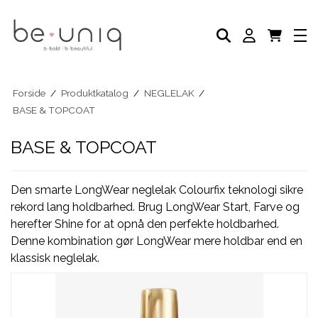
NEGLELAK
AKADEMI
SELVBRUNER
FODPLEJE
HÅNDPLEJE
NEGLEPLEJE
Forside
/
Produktkatalog
/
NEGLELAK
/
NEGLEPLEJE TILBEHØR
BASE & TOPCOAT
BLOG
BASE & TOPCOAT
Den smarte LongWear neglelak Colourfix teknologi sikre
rekord lang holdbarhed. Brug LongWear Start, Farve og
herefter Shine for at opnå den perfekte holdbarhed.
Denne kombination gør LongWear mere holdbar end en
klassisk neglelak.