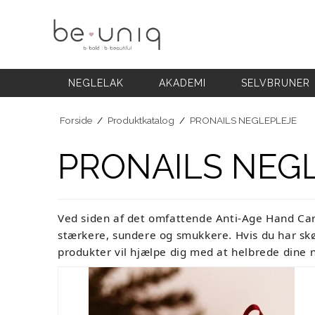
NEGLELAK
AKADEMI
SELVBRUNER
FODPLEJE
HÅNDPLEJE
NEGLELAK
AKADEMI
SELVBRUNER
NEGLEPLEJE
NEGLEPLEJE TILBEHØR
Forside
/
Produktkatalog
/
PRONAILS NEGLEPLEJE
BLOG
PRONAILS NEG
Ved siden af det omfattende Anti-Age Hand Care
stærkere, sundere og smukkere. Hvis du har skø
produkter vil hjælpe dig med at helbrede dine 