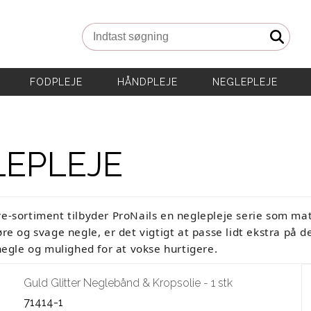
Indtast søgning
FODPLEJE
HÅNDPLEJE
NEGLEPLEJE
LEPLEJE
-sortiment tilbyder ProNails en neglepleje serie som matc
re og svage negle, er det vigtigt at passe lidt ekstra på
negle og mulighed for at vokse hurtigere.
Guld Glitter Neglebånd & Kropsolie - 1 stk
71414-1