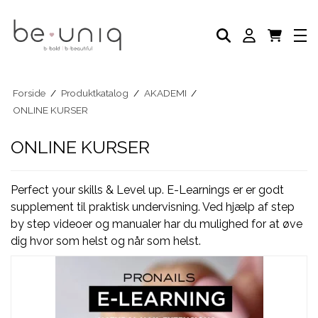
NEGLELAK
AKADEMI
SELVBRUNER
FODPLEJE
HÅNDPLEJE
NEGLEPLEJE
Forside
/
Produktkatalog
/
AKADEMI
/
NEGLEPLEJE TILBEHØR
ONLINE KURSER
BLOG
ONLINE KURSER
Perfect your skills & Level up. E-Learnings er er godt
supplement til praktisk undervisning. Ved hjælp af step
by step videoer og manualer har du mulighed for at øve
dig hvor som helst og når som helst.