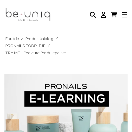
NEGLELAK
AKADEMI
SELVBRUNER
FODPLEJE
HÅNDPLEJE
NEGLEPLEJE
Forside
/
Produktkatalog
/
NEGLEPLEJE TILBEHØR
PRONAILS FODPLEJE
/
BLOG
TRY ME - Pedicure Produktpakke