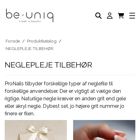
NEGLELAK
AKADEMI
SELVBRUNER
FODPLEJE
HÅNDPLEJE
NEGLEPLEJE
Forside
/
Produktkatalog
/
NEGLEPLEJE TILBEHØR
NEGLEPLEJE TILBEHØR
BLOG
NEGLEPLEJE TILBEHØR
ProNails tilbyder forskellige typer af neglefile til
forskellige anvendelser. Der er vigtigt at vælge den
rigtige. Naturlige negle kræver en anden grit end gele
eller akryl negle. Dybest set, jo højere grit nummer jo
finere er filen.