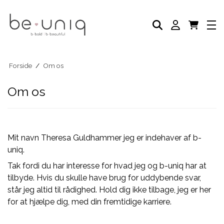
NEGLELAK
AKADEMI
SELVBRUNER
FODPLEJE
HÅNDPLEJE
NEGLEPLEJE
Forside
/
Om os
NEGLEPLEJE TILBEHØR
Om os
BLOG
Mit navn Theresa Guldhammer jeg er indehaver af b-
uniq.
Tak fordi du har interesse for hvad jeg og b-uniq har at
tilbyde. Hvis du skulle have brug for uddybende svar,
står jeg altid til rådighed. Hold dig ikke tilbage, jeg er her
for at hjælpe dig, med din fremtidige karriere.