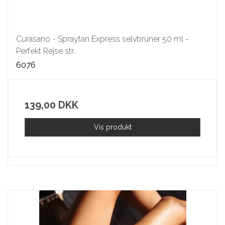
Curasano - Spraytan Express selvbruner 50 ml -
Perfekt Rejse str.
6076
139,00 DKK
Vis produkt