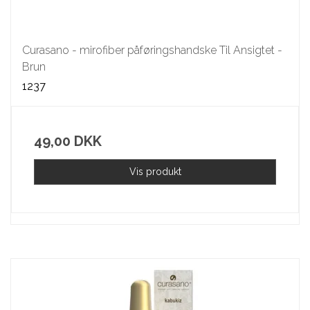
Curasano - mirofiber påføringshandske Til Ansigtet -
Brun
1237
49,00 DKK
Vis produkt