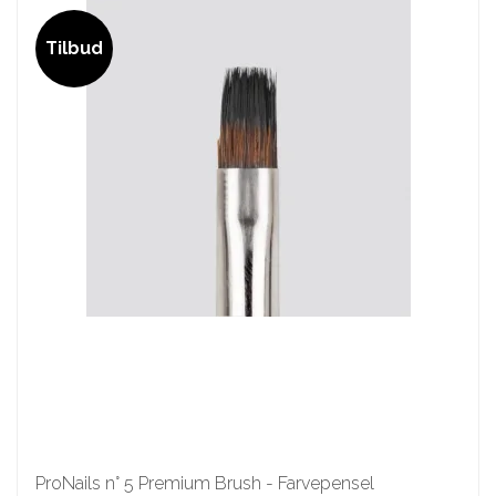
Tilbud
ProNails n° 5 Premium Brush - Farvepensel