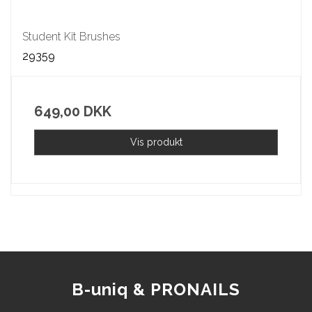
Student Kit Brushes
29359
649,00 DKK
Vis produkt
B-uniq & PRONAILS