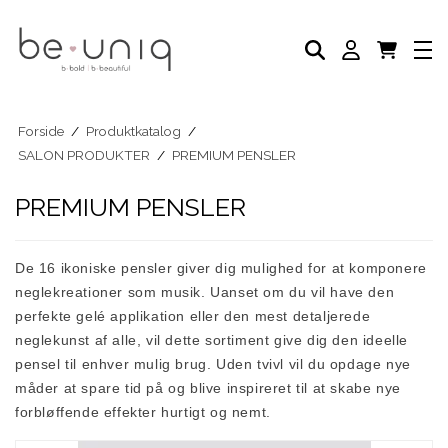
NEGLELAK
AKADEMI
SELVBRUNER
FODPLEJE
HÅNDPLEJE
NEGLEPLEJE
Forside
/
Produktkatalog
/
NEGLEPLEJE TILBEHØR
SALON PRODUKTER
/
PREMIUM PENSLER
BLOG
PREMIUM PENSLER
De 16 ikoniske pensler giver dig mulighed for at komponere
neglekreationer som musik. Uanset om du vil have den
perfekte gelé applikation eller den mest detaljerede
neglekunst af alle, vil dette sortiment give dig den ideelle
pensel til enhver mulig brug. Uden tvivl vil du opdage nye
måder at spare tid på og blive inspireret til at skabe nye
forbløffende effekter hurtigt og nemt.