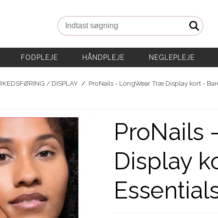
Indtast søgning
FODPLEJE
HÅNDPLEJE
NEGLEPLEJE
KEDSFØRING / DISPLAY
/
ProNails - LongWear Træ Display kort - Bare
ProNails
Display ko
Essentials