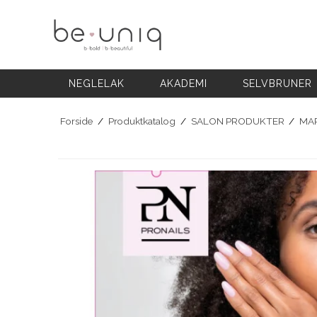
NEGLELAK
AKADEMI
SELVBRUNER
FODPLEJE
HÅNDPLEJE
NEGLELAK
AKADEMI
SELVBRUNER
NEGLEPLEJE
NEGLEPLEJE TILBEHØR
Forside
/
Produktkatalog
/
SALON PRODUKTER
/
MAR
BLOG