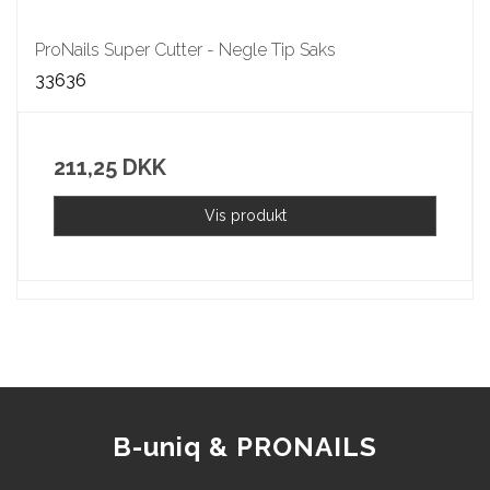
ProNails Super Cutter - Negle Tip Saks
33636
211,25 DKK
Vis produkt
B-uniq & PRONAILS