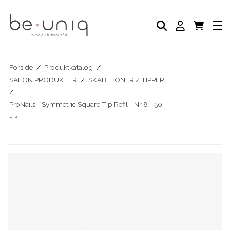
NEGLELAK
AKADEMI
SELVBRUNER
FODPLEJE
HÅNDPLEJE
NEGLEPLEJE
Forside
/
Produktkatalog
/
NEGLEPLEJE TILBEHØR
SALON PRODUKTER
/
SKABELONER / TIPPER
BLOG
/
ProNails - Symmetric Square Tip Refil - Nr 8 - 50
stk.