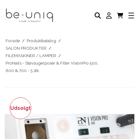
NEGLELAK
AKADEMI
SELVBRUNER
FODPLEJE
HÅNDPLEJE
NEGLEPLEJE
Forside
/
Produktkatalog
/
NEGLEPLEJE TILBEHØR
SALON PRODUKTER
/
BLOG
FILEMASKINER / LAMPER
/
ProNails - Støvsugerposer & Filter VisionPro 500,
600 & 700 - 5 stk.
Udsolgt