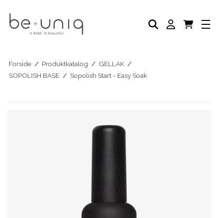
NEGLELAK
AKADEMI
SELVBRUNER
FODPLEJE
HÅNDPLEJE
NEGLEPLEJE
Forside
/
Produktkatalog
/
GELLAK
/
NEGLEPLEJE TILBEHØR
SOPOLISH BASE
/
Sopolish Start - Easy Soak
BLOG