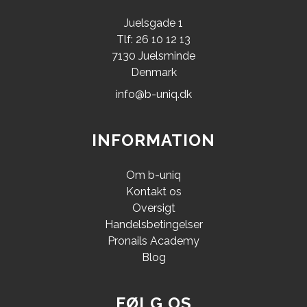
Juelsgade 1
Tlf: 26 10 12 13
7130 Juelsminde
Denmark
info@b-uniq.dk
INFORMATION
Om b-uniq
Kontakt os
Oversigt
Handelsbetingelser
Pronails Academy
Blog
FØLG OS